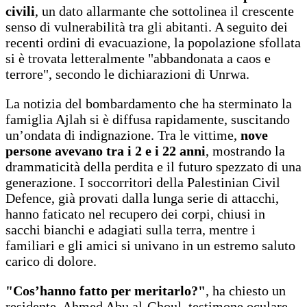
civili
, un dato allarmante che sottolinea il crescente
senso di vulnerabilità tra gli abitanti. A seguito dei
recenti ordini di evacuazione, la popolazione sfollata
si è trovata letteralmente "abbandonata a caos e
terrore", secondo le dichiarazioni di Unrwa.
La notizia del bombardamento che ha sterminato la
famiglia Ajlah si è diffusa rapidamente, suscitando
un’ondata di indignazione. Tra le vittime,
nove
persone avevano tra i 2 e i 22 anni
, mostrando la
drammaticità della perdita e il futuro spezzato di una
generazione. I soccorritori della Palestinian Civil
Defence, già provati dalla lunga serie di attacchi,
hanno faticato nel recupero dei corpi, chiusi in
sacchi bianchi e adagiati sulla terra, mentre i
familiari e gli amici si univano in un estremo saluto
carico di dolore.
"Cos’hanno fatto per meritarlo?"
, ha chiesto un
residente, Ahmed Abu al-Ghoul, testimone oculare