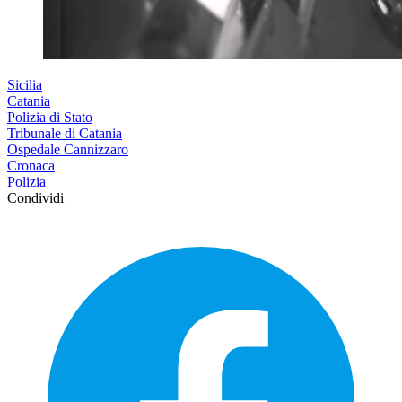
Sicilia
Catania
Polizia di Stato
Tribunale di Catania
Ospedale Cannizzaro
Cronaca
Polizia
Condividi