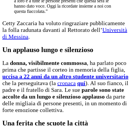
a loro e a tutte le persone presenti che questa sera le
hanno dato voce. Oggi la ricordate insieme a noi con
questa fiaccolata.”
Cetty Zaccaria ha voluto ringraziare pubblicamente
la folla radunata davanti al Rettorato dell’
Università
di Messina
.
Un applauso lungo e silenzioso
La
donna, visibilmente commossa
, ha parlato poco
prima che partisse il corteo in memoria della figlia,
uccisa a 22 anni da un altro studente universitario
che la perseguitava (la
cronaca
qui
). Al suo fianco, il
padre e il fratello di Sara. Le sue
parole sono state
accolte da un lungo e silenzioso applauso
da parte
delle migliaia di persone presenti, in un momento di
forte emozione collettiva.
Una ferita che scuote la città