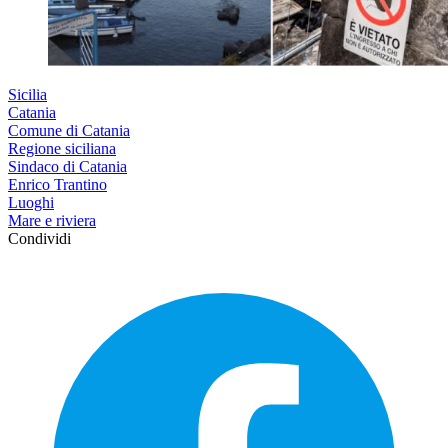
Sicilia
Catania
Comune di Catania
Regione siciliana
Sindaco di Catania
Enrico Trantino
Luoghi
Mare e riviera
Condividi