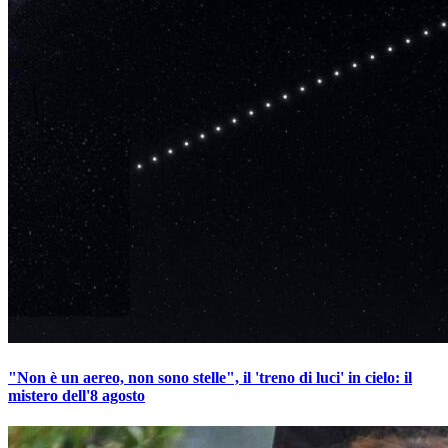
"Non è un aereo, non sono stelle", il 'treno di luci' in cielo: il
mistero dell'8 agosto