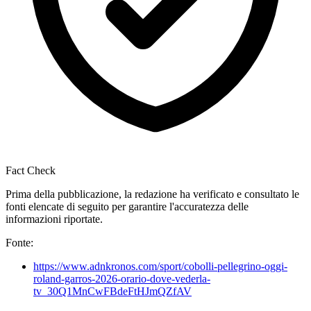
Fact Check
Prima della pubblicazione, la redazione ha verificato e consultato le
fonti elencate di seguito per garantire l'accuratezza delle
informazioni riportate.
Fonte:
https://www.adnkronos.com/sport/cobolli-pellegrino-oggi-
roland-garros-2026-orario-dove-vederla-
tv_30Q1MnCwFBdeFtHJmQZfAV