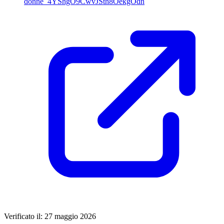
donne_4YShgO9CwvJSth8OekgOdn
Verificato il: 27 maggio 2026