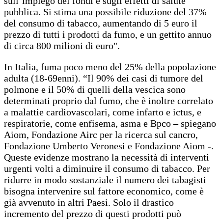
sull’impiego dei fondi e sugli effetti di salute
pubblica. Si stima una possibile riduzione del 37%
del consumo di tabacco, aumentando di 5 euro il
prezzo di tutti i prodotti da fumo, e un gettito annuo
di circa 800 milioni di euro".
In Italia, fuma poco meno del 25% della popolazione
adulta (18-69enni). “Il 90% dei casi di tumore del
polmone e il 50% di quelli della vescica sono
determinati proprio dal fumo, che è inoltre correlato
a malattie cardiovascolari, come infarto e ictus, e
respiratorie, come enfisema, asma e Bpco – spiegano
Aiom, Fondazione Airc per la ricerca sul cancro,
Fondazione Umberto Veronesi e Fondazione Aiom -.
Queste evidenze mostrano la necessità di interventi
urgenti volti a diminuire il consumo di tabacco. Per
ridurre in modo sostanziale il numero dei tabagisti
bisogna intervenire sul fattore economico, come è
già avvenuto in altri Paesi. Solo il drastico
incremento del prezzo di questi prodotti può