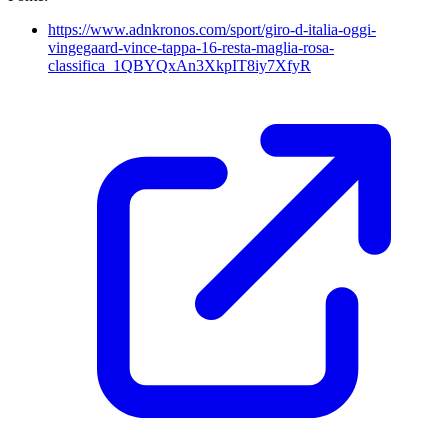
https://www.adnkronos.com/sport/giro-d-italia-oggi-
vingegaard-vince-tappa-16-resta-maglia-rosa-
classifica_1QBYQxAn3XkpIT8iy7XfyR