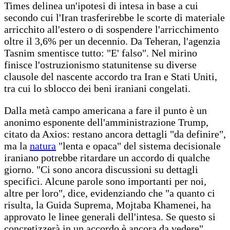
Times delinea un'ipotesi di intesa in base a cui
secondo cui l'Iran trasferirebbe le scorte di materiale
arricchito all'estero o di sospendere l'arricchimento
oltre il 3,6% per un decennio. Da Teheran, l'agenzia
Tasnim smentisce tutto: "E' falso". Nel mirino
finisce l'ostruzionismo statunitense su diverse
clausole del nascente accordo tra Iran e Stati Uniti,
tra cui lo sblocco dei beni iraniani congelati.
Dalla metà campo americana a fare il punto è un
anonimo esponente dell'amministrazione Trump,
citato da Axios: restano ancora dettagli "da definire",
ma la
natura
"lenta e opaca" del sistema decisionale
iraniano potrebbe ritardare un accordo di qualche
giorno. "Ci sono ancora discussioni su dettagli
specifici. Alcune parole sono importanti per noi,
altre per loro", dice, evidenziando che "a quanto ci
risulta, la Guida Suprema, Mojtaba Khamenei, ha
approvato le linee generali dell'intesa. Se questo si
concretizzerà in un accordo è ancora da vedere".