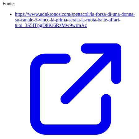
Fonte:
https://www.adnkronos.com/spettacoli/la-forza-di-una-donna-
su-canale-5-vince-la-prima-serata-la-ruota-batte-affari-
tuoi_3S5ITpgD8Ki6RzMw9wrmAz