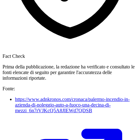
Fact Check
Prima della pubblicazione, la redazione ha verificato e consultato le
fonti elencate di seguito per garantire l'accuratezza delle
informazioni riportate.
Fonte:
https://www.adnkronos.com/cronaca/palermo-incendio-in-
azienda-di-noleggio-auto-a-fuoco-una-decina-di-
mezzi_6n7rVJKcQ5A8JIEWd7QDSB