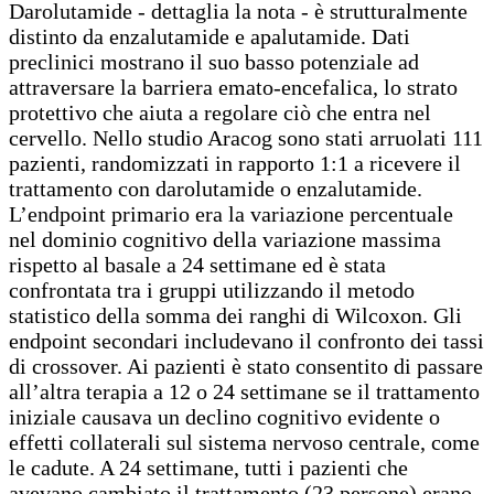
Darolutamide - dettaglia la nota - è strutturalmente
distinto da enzalutamide e apalutamide. Dati
preclinici mostrano il suo basso potenziale ad
attraversare la barriera emato-encefalica, lo strato
protettivo che aiuta a regolare ciò che entra nel
cervello. Nello studio Aracog sono stati arruolati 111
pazienti, randomizzati in rapporto 1:1 a ricevere il
trattamento con darolutamide o enzalutamide.
L’endpoint primario era la variazione percentuale
nel dominio cognitivo della variazione massima
rispetto al basale a 24 settimane ed è stata
confrontata tra i gruppi utilizzando il metodo
statistico della somma dei ranghi di Wilcoxon. Gli
endpoint secondari includevano il confronto dei tassi
di crossover. Ai pazienti è stato consentito di passare
all’altra terapia a 12 o 24 settimane se il trattamento
iniziale causava un declino cognitivo evidente o
effetti collaterali sul sistema nervoso centrale, come
le cadute. A 24 settimane, tutti i pazienti che
avevano cambiato il trattamento (23 persone) erano