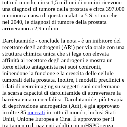
tutto il mondo, circa 1,5 milioni di uomini ricevono
una diagnosi di tumore della prostata e circa 397.000
muoiono a causa di questa malattia.5 Si stima che
nel 2040, le diagnosi di tumore della prostata
arriveranno a 2,9 milioni.
Darolutamide - conclude la nota - è un inibitore del
recettore degli androgeni (ARi) per via orale con una
struttura chimica unica che si lega con elevata
affinità al recettore degli androgeni e mostra un
forte effetto antagonista nei suoi confronti,
inibendone la funzione e la crescita delle cellule
tumorali della prostata. Inoltre, i modelli preclinici e
i dati di neuroimaging su soggetti sani confermano
la scarsa capacità di darolutamide di attraversare la
barriera emato-encefalica. Darolutamide, più terapia
di deprivazione androgenica (Adt), è già approvato
in oltre 85
mercati
in tutto il mondo, inclusi Stati
Uniti, Unione Europea e Cina. È approvato per il
trattamento di pazienti adulti con mHSPC senza