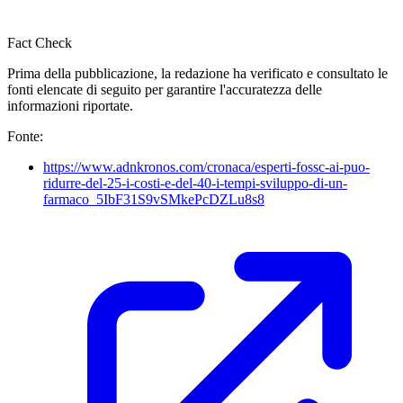
Fact Check
Prima della pubblicazione, la redazione ha verificato e consultato le
fonti elencate di seguito per garantire l'accuratezza delle
informazioni riportate.
Fonte:
https://www.adnkronos.com/cronaca/esperti-fossc-ai-puo-
ridurre-del-25-i-costi-e-del-40-i-tempi-sviluppo-di-un-
farmaco_5IbF31S9vSMkePcDZLu8s8