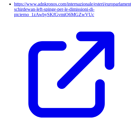
https://www.adnkronos.com/internazionale/esteri/europarlamen
schirdewan-left-spinge-per-le-dimissioni-di-
picierno_1zAwbySKfGvmiO6MGZwVUc