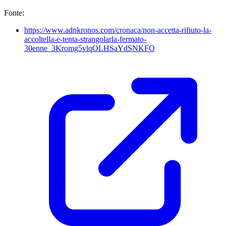
Fonte:
https://www.adnkronos.com/cronaca/non-accetta-rifiuto-la-
accoltella-e-tenta-strangolarla-fermato-
30enne_3Kromg5vlqOLHSaYdSNKFO