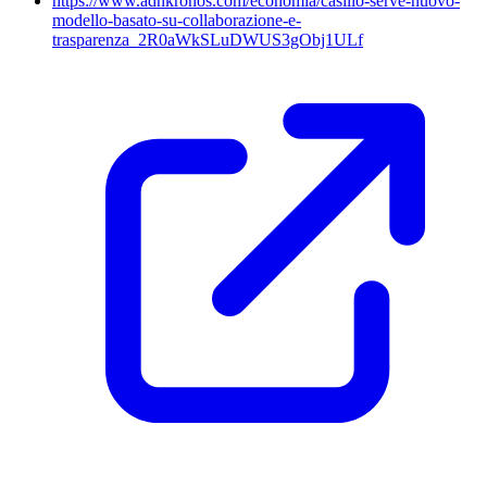
https://www.adnkronos.com/economia/casillo-serve-nuovo-
modello-basato-su-collaborazione-e-
trasparenza_2R0aWkSLuDWUS3gObj1ULf