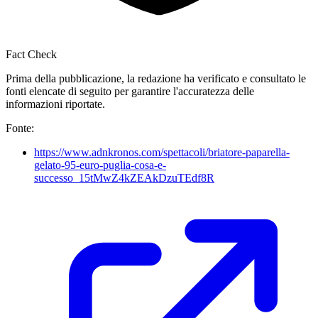
Fact Check
Prima della pubblicazione, la redazione ha verificato e consultato le
fonti elencate di seguito per garantire l'accuratezza delle
informazioni riportate.
Fonte:
https://www.adnkronos.com/spettacoli/briatore-paparella-
gelato-95-euro-puglia-cosa-e-
successo_15tMwZ4kZEAkDzuTEdf8R