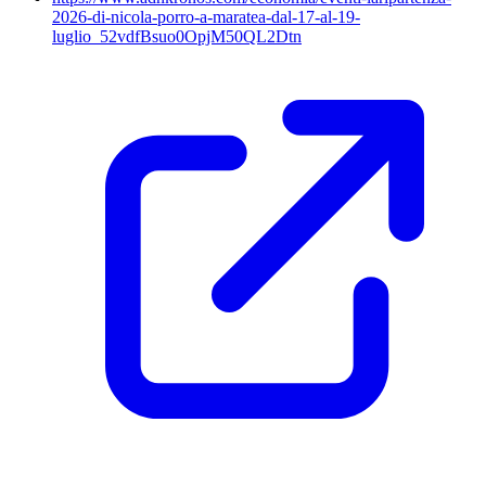
2026-di-nicola-porro-a-maratea-dal-17-al-19-
luglio_52vdfBsuo0OpjM50QL2Dtn