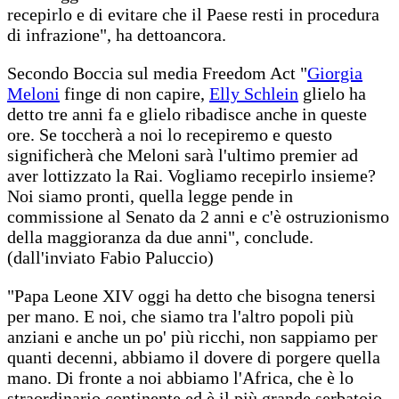
recepirlo e di evitare che il Paese resti in procedura
di infrazione", ha dettoancora.
Secondo Boccia sul media Freedom Act "
Giorgia
Meloni
finge di non capire,
Elly Schlein
glielo ha
detto tre anni fa e glielo ribadisce anche in queste
ore. Se toccherà a noi lo recepiremo e questo
significherà che Meloni sarà l'ultimo premier ad
aver lottizzato la Rai. Vogliamo recepirlo insieme?
Noi siamo pronti, quella legge pende in
commissione al Senato da 2 anni e c'è ostruzionismo
della maggioranza da due anni", conclude.
(dall'inviato Fabio Paluccio)
"Papa Leone XIV oggi ha detto che bisogna tenersi
per mano. E noi, che siamo tra l'altro popoli più
anziani e anche un po' più ricchi, non sappiamo per
quanti decenni, abbiamo il dovere di porgere quella
mano. Di fronte a noi abbiamo l'Africa, che è lo
straordinario continente ed è il più grande serbatoio