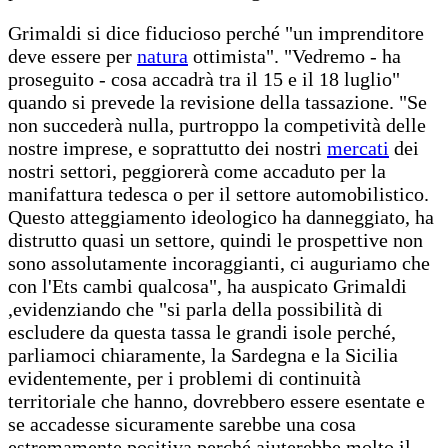
Grimaldi si dice fiducioso perché "un imprenditore
deve essere per
natura
ottimista". "Vedremo - ha
proseguito - cosa accadrà tra il 15 e il 18 luglio"
quando si prevede la revisione della tassazione. "Se
non succederà nulla, purtroppo la competività delle
nostre imprese, e soprattutto dei nostri
mercati
dei
nostri settori, peggiorerà come accaduto per la
manifattura tedesca o per il settore automobilistico.
Questo atteggiamento ideologico ha danneggiato, ha
distrutto quasi un settore, quindi le prospettive non
sono assolutamente incoraggianti, ci auguriamo che
con l'Ets cambi qualcosa", ha auspicato Grimaldi
,evidenziando che "si parla della possibilità di
escludere da questa tassa le grandi isole perché,
parliamoci chiaramente, la Sardegna e la Sicilia
evidentemente, per i problemi di continuità
territoriale che hanno, dovrebbero essere esentate e
se accadesse sicuramente sarebbe una cosa
estremamente positiva perché aiuterebbe molto il