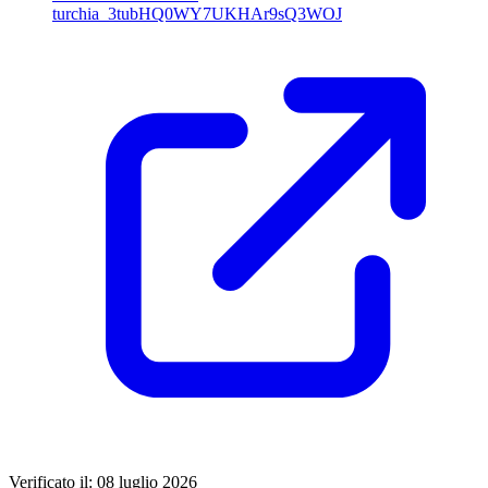
turchia_3tubHQ0WY7UKHAr9sQ3WOJ
Verificato il: 08 luglio 2026