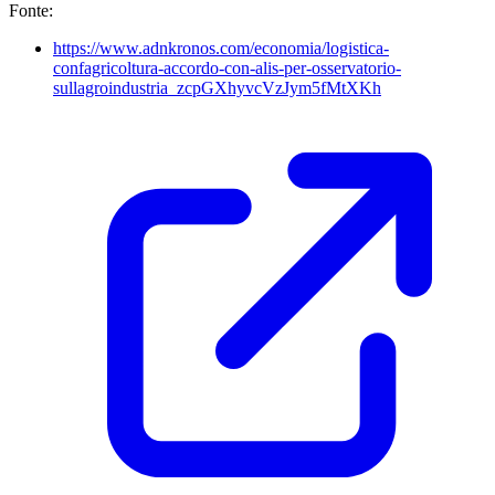
Fonte:
https://www.adnkronos.com/economia/logistica-
confagricoltura-accordo-con-alis-per-osservatorio-
sullagroindustria_zcpGXhyvcVzJym5fMtXKh