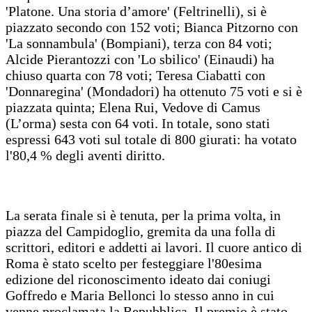
'Platone. Una storia d’amore' (Feltrinelli), si è
piazzato secondo con 152 voti; Bianca Pitzorno con
'La sonnambula' (Bompiani), terza con 84 voti;
Alcide Pierantozzi con 'Lo sbilico' (Einaudi) ha
chiuso quarta con 78 voti; Teresa Ciabatti con
'Donnaregina' (Mondadori) ha ottenuto 75 voti e si è
piazzata quinta; Elena Rui, Vedove di Camus
(L’orma) sesta con 64 voti. In totale, sono stati
espressi 643 voti sul totale di 800 giurati: ha votato
l'80,4 % degli aventi diritto.
La serata finale si è tenuta, per la prima volta, in
piazza del Campidoglio, gremita da una folla di
scrittori, editori e addetti ai lavori. Il cuore antico di
Roma è stato scelto per festeggiare l'80esima
edizione del riconoscimento ideato dai coniugi
Goffredo e Maria Bellonci lo stesso anno in cui
venne proclamata la Repubblica. Il premio è stato