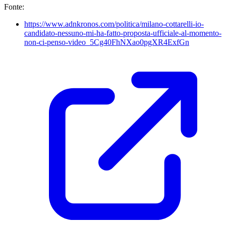
Fonte:
https://www.adnkronos.com/politica/milano-cottarelli-io-
candidato-nessuno-mi-ha-fatto-proposta-ufficiale-al-momento-
non-ci-penso-video_5Cg40FhNXao0pgXR4ExfGn