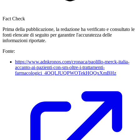
Fact Check
Prima della pubblicazione, la redazione ha verificato e consultato le
fonti elencate di seguito per garantire l'accuratezza delle
informazioni riportate.
Fonte:
https://www.adnkronos.com/cronaca/paolillo-merck-italia-
accanto-ai-pazienti-con-sm-oltre-i-trattamenti-
farmacologici_4OQLJUQPWOTekHQQxXmBHz