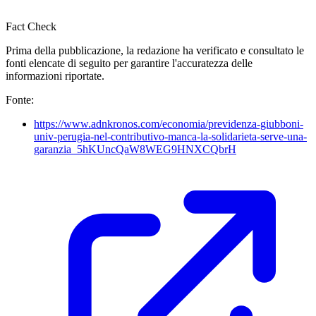
Fact Check
Prima della pubblicazione, la redazione ha verificato e consultato le
fonti elencate di seguito per garantire l'accuratezza delle
informazioni riportate.
Fonte:
https://www.adnkronos.com/economia/previdenza-giubboni-
univ-perugia-nel-contributivo-manca-la-solidarieta-serve-una-
garanzia_5hKUncQaW8WEG9HNXCQbrH