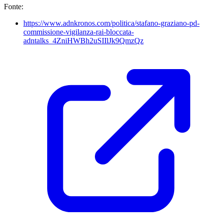
Fonte:
https://www.adnkronos.com/politica/stafano-graziano-pd-
commissione-vigilanza-rai-bloccata-
adntalks_4ZniHWBh2uSIIlJk9QmzQz