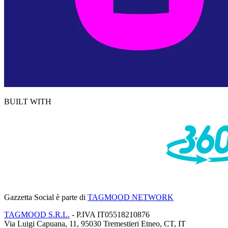
BUILT WITH
Gazzetta Social
è parte di
TAGMOOD NETWORK
TAGMOOD S.R.L.
- P.IVA IT05518210876
Via Luigi Capuana, 11, 95030 Tremestieri Etneo, CT, IT