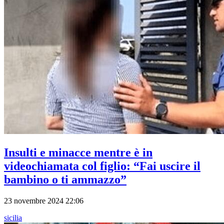
Insulti e minacce mentre è in
videochiamata col figlio: “Fai uscire il
bambino o ti ammazzo”
23 novembre 2024 22:06
sicilia