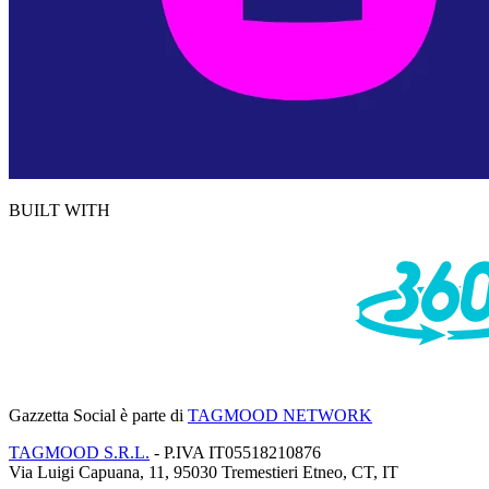
BUILT WITH
Gazzetta Social
è parte di
TAGMOOD NETWORK
TAGMOOD S.R.L.
- P.IVA IT05518210876
Via Luigi Capuana, 11, 95030 Tremestieri Etneo, CT, IT