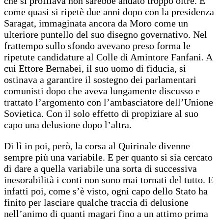
che si profilava non sarebbe andato troppo oltre. E
come quasi si ripetè due anni dopo con la presidenza
Saragat, immaginata ancora da Moro come un
ulteriore puntello del suo disegno governativo. Nel
frattempo sullo sfondo avevano preso forma le
ripetute candidature al Colle di Amintore Fanfani. A
cui Ettore Bernabei, il suo uomo di fiducia, si
ostinava a garantire il sostegno dei parlamentari
comunisti dopo che aveva lungamente discusso e
trattato l’argomento con l’ambasciatore dell’Unione
Sovietica. Con il solo effetto di propiziare al suo
capo una delusione dopo l’altra.
Di lì in poi, però, la corsa al Quirinale divenne
sempre più una variabile. E per quanto si sia cercato
di dare a quella variabile una sorta di successiva
inesorabilità i conti non sono mai tornati del tutto. E
infatti poi, come s’è visto, ogni capo dello Stato ha
finito per lasciare qualche traccia di delusione
nell’animo di quanti magari fino a un attimo prima