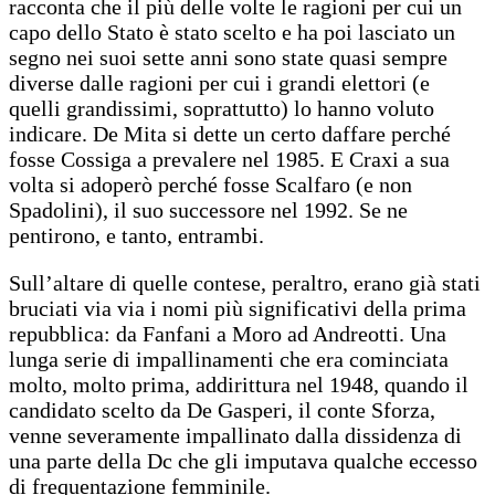
racconta che il più delle volte le ragioni per cui un
capo dello Stato è stato scelto e ha poi lasciato un
segno nei suoi sette anni sono state quasi sempre
diverse dalle ragioni per cui i grandi elettori (e
quelli grandissimi, soprattutto) lo hanno voluto
indicare. De Mita si dette un certo daffare perché
fosse Cossiga a prevalere nel 1985. E Craxi a sua
volta si adoperò perché fosse Scalfaro (e non
Spadolini), il suo successore nel 1992. Se ne
pentirono, e tanto, entrambi.
Sull’altare di quelle contese, peraltro, erano già stati
bruciati via via i nomi più significativi della prima
repubblica: da Fanfani a Moro ad Andreotti. Una
lunga serie di impallinamenti che era cominciata
molto, molto prima, addirittura nel 1948, quando il
candidato scelto da De Gasperi, il conte Sforza,
venne severamente impallinato dalla dissidenza di
una parte della Dc che gli imputava qualche eccesso
di frequentazione femminile.