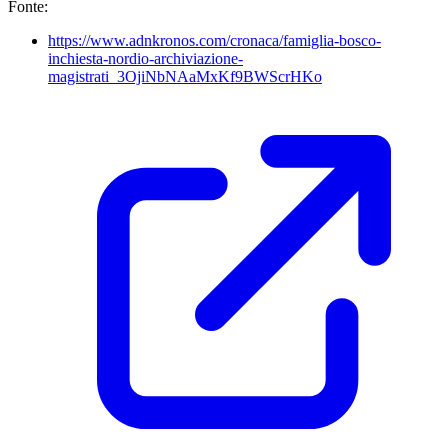
Fonte:
https://www.adnkronos.com/cronaca/famiglia-bosco-
inchiesta-nordio-archiviazione-
magistrati_3OjiNbNAaMxKf9BWScrHKo