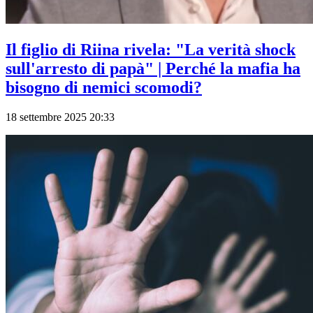
Il figlio di Riina rivela: "La verità shock
sull'arresto di papà" | Perché la mafia ha
bisogno di nemici scomodi?
18 settembre 2025 20:33