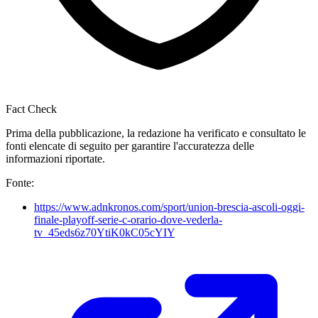
Fact Check
Prima della pubblicazione, la redazione ha verificato e consultato le
fonti elencate di seguito per garantire l'accuratezza delle
informazioni riportate.
Fonte:
https://www.adnkronos.com/sport/union-brescia-ascoli-oggi-
finale-playoff-serie-c-orario-dove-vederla-
tv_45eds6z70YtiK0kC05cYIY