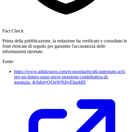
Fact Check
Prima della pubblicazione, la redazione ha verificato e consultato le
fonti elencate di seguito per garantire l'accuratezza delle
informazioni riportate.
Fonte:
https://www.adnkronos.com/economia/ricotti-patronato-acli-
per-un-futuro-equo-serve-pensione-contributiva-di-
garanzia_4chdgiyQQgWj6JiyEhu4dH